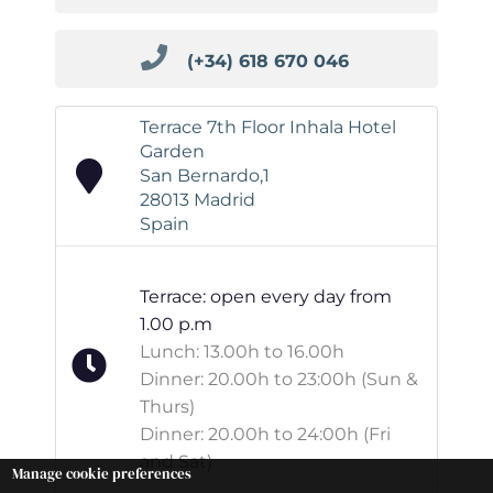
(+34) 618 670 046
Terrace 7th Floor Inhala Hotel
Garden
San Bernardo,1
28013 Madrid
Spain
Terrace: open every day from
1.00 p.m
Lunch: 13.00h to 16.00h
Dinner: 20.00h to 23:00h (Sun &
Thurs)
Dinner: 20.00h to 24:00h (Fri
and Sat)
Manage cookie preferences