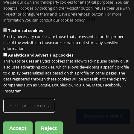
We use our own and third-party cookies for analytical purposes. You can
New gastronomic space where
accept all cookies by clicking on the "Accept" button, refuse their use with
you can enjoy lunch or dinner
"Reject" or configure them and "Save preferences" button. For more
under the sky of Madrid
information you can consult our
cookies policy
Technical cookies
Strictly necessary cookies are those that are essential for the proper
use of the website. In those cookies we do not store any sensitive
information.
Analytics and Advertising Cookies
This website uses analytics cookies that allow tracking user behavior. It
Copyright 2026
Legal notice
Privacy
Cookies
en
also uses advertising cookies, which allows developing a specific profile
to display personalized ads based on this profile on other pages. The
data registered through these cookies will be accessible to third-party
companies such as Google, Doubleclick, YouTube, Meta, Facebook,
Instagram.
Save preferences
Reserve a table
Accept
Reject