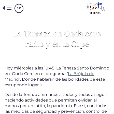
Skip
en
to
main
content
La Terraza en Onda cero
radio y en la Cope
Hoy miércoles a las 19:45 La Terraza Santo Domingo
en Onda Cero en el programa "
La Brújula de
Madrid
". Donde hablarán de las bondades de este
estupendo lugar ;)
Desde la Terraza animanos a todos y todas a seguir
haciendo actividades que permitan olvidar, al
menos por un ratito, la pandemia. Eso sí, con todas
las medidas de seguridad y prevención, control de