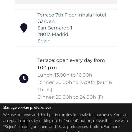
Terrace 7th Floor Inhala Hotel
Garden
San Bernardo,1
28013 Madrid
Spain
Terrace: open every day from
1.00 p.m
Lunch: 13.00h to 16.00h
Dinner: 20.00h to 23:00h (Sun &
Thurs)
Dinner: 20.00h to 24:00h (Fri
and Sat)
Manage cookie preferences
We use our own and third-party cookies for analytical purposes. You can
New gastronomic space where
accept all cookies by clicking on the "Accept" button, refuse their use with
you can enjoy lunch or dinner
"Reject" or configure them and "Save preferences" button. For more
under the sky of Madrid