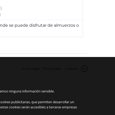
)
)
de se puede disfrutar de almuerzos o
Aviso legal
Privacidad
Cookies
es
enamos ninguna información sensible.
cookies publicitarias, que permiten desarrollar un
 estas cookies serán accesibles a terceras empresas