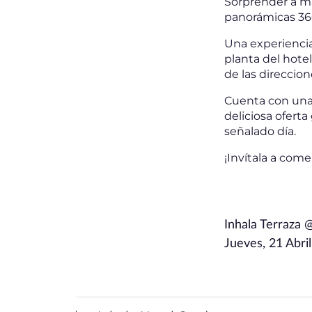
Sorprender a m
panorámicas 360
Una experiencia
planta del hote
de las direccio
Cuenta con una z
deliciosa ofert
señalado día.
¡Invítala a come
Inhala Terraza 
Jueves, 21 Abril