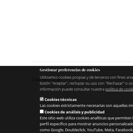
Gestionar preferencias de cookies
Utilizamos cookies propias y de terceros con fines ana
Copyright 2026
botón "Aceptar", rechazar su uso con "Rechazar" o co
información puede consultar nuestra
política de cook
Cookies técnicas
Las cookies estrictamente necesarias son aquellas im
Cookies de análisis y publicidad
Este sitio web utiliza cookies analíticas que permite
perfil específico para mostrar anuncios personalizado
como Google, Doubleclick, YouTube, Meta, Facebook