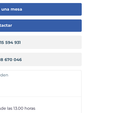
r una mesa
tactar
915 594 931
18 670 046
arden
sde las 13.00 horas