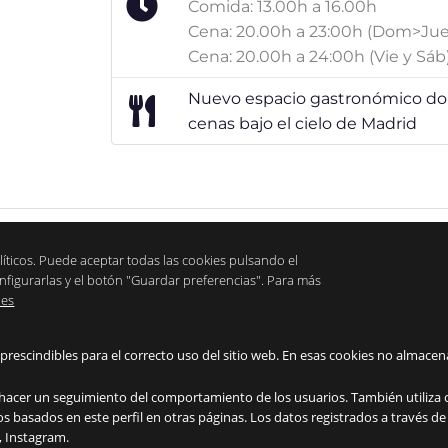
Comida: 13.00h a 16.00h
Cena: 20.00h a 23:00h (Dom>Jue
Cena: 20.00h a 24:00h (Vie y Sáb
Nuevo espacio gastronómico don
cenas bajo el cielo de Madrid
líticos. Puede aceptar todas las cookies pulsando el
nfigurarlas y el botón "Guardar preferencias". Para más
ies
prescindibles para el correcto uso del sitio web. En esas cookies no almac
n hacer un seguimiento del comportamiento de los usuarios. También utiliza 
s basados en este perfil en otras páginas. Los datos registrados a través de
, Instagram.