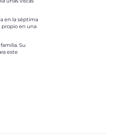
a unas vistas
da en la séptima
o propio en una
familia. Su
ra este