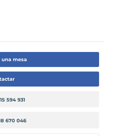
r una mesa
tactar
915 594 931
18 670 046