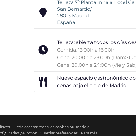
Terraza 7ª Planta Inhala Hotel G
San Bernardo,1
28013
Madrid
España
Terraza: abierta todos los días de
Comida: 13.00h a 16.00h
Cena: 20.00h a 23:00h (Dom>Jue
Cena: 20.00h a 24:00h (Vie y Sáb
Nuevo espacio gastronómico don
cenas bajo el cielo de Madrid
líticos. Puede aceptar todas las cookies pulsando el
nfigurarlas y el botón "Guardar preferencias". Para más