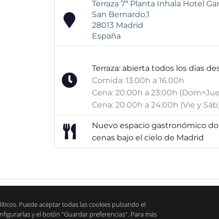
Terraza 7ª Planta Inhala Hotel G
San Bernardo,1
28013
Madrid
España
Terraza: abierta todos los días de
Comida: 13.00h a 16.00h
Cena: 20.00h a 23:00h (Dom>Jue
Cena: 20.00h a 24:00h (Vie y Sáb
Nuevo espacio gastronómico don
cenas bajo el cielo de Madrid
líticos. Puede aceptar todas las cookies pulsando el
nfigurarlas y el botón "Guardar preferencias". Para más