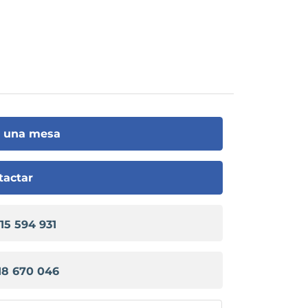
r una mesa
tactar
915 594 931
18 670 046